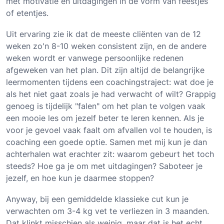
met motivatie en uitdagingen in de vorm van feestjes
of etentjes.
Uit ervaring zie ik dat de meeste cliënten van de 12
weken zo'n 8-10 weken consistent zijn, en de andere
weken wordt er vanwege persoonlijke redenen
afgeweken van het plan. Dit zijn altijd de belangrijke
leermomenten tijdens een coachingstraject: wat doe je
als het niet gaat zoals je had verwacht of wilt? Grappig
genoeg is tijdelijk "falen" om het plan te volgen vaak
een mooie les om jezelf beter te leren kennen. Als je
voor je gevoel vaak faalt om afvallen vol te houden, is
coaching een goede optie. Samen met mij kun je dan
achterhalen wat erachter zit: waarom gebeurt het toch
steeds? Hoe ga je om met uitdagingen? Saboteer je
jezelf, en hoe kun je daarmee stoppen?
Anyway, bij een gemiddelde klassieke cut kun je
verwachten om 3-4 kg vet te verliezen in 3 maanden.
Dat klinkt misschien als weinig, maar dat is het echt