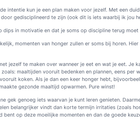
 intentie kun je een plan maken voor jezelf. Met een duidel
oor gedisciplineerd te zijn (ook dit is iets waarbij ik jou he
p dips in motivatie en dat je soms op discipline terug moet
akkelijk, momenten van honger zullen er soms bij horen. Hier 
et jezelf te maken over wanneer je eet en wat je eet. Je 
n zoals: maaltijden vooruit bedenken en plannen, eens pe
 vooruit koken. Als je dan een keer honger hebt, bijvoorbe
gemaakte gezonde maaltijd opwarmen. Pure winst!
pline gek genoeg iets waarvan je kunt leren genieten. Daarme
oelen belangrijker vindt dan korte termijn irritaties (zoals ho
reid bent op deze moeilijke momenten en dan de goede keuz