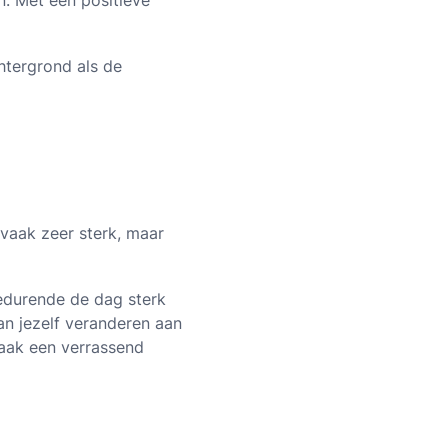
n. Met een positieve
chtergrond als de
 vaak zeer sterk, maar
gedurende de dag sterk
an jezelf veranderen aan
 vaak een verrassend