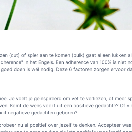
zen (cut) of spier aan te komen (bulk) gaat alleen lukken al
herence" in het Engels. Een adherence van 100% is niet nod
 goed doen is wél nodig. Deze 6 factoren zorgen ervoor dat 
mee. Je voelt je geïnspireerd om vet te verliezen, of meer s
ven. Komt de wens voort uit een positieve gedachte? Of vind j
vanuit negatieve gedachten geboren?
robeer nu al positief over jezelf te denken. Accepteer waa