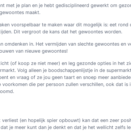
bent met je plan en je hebt gedisciplineerd gewerkt om gezo
e gewoontes maakt.
zaken voorspelbaar te maken waar dit mogelijk is: eet rond 
ijden. Dit vergroot de kans dat het gewoontes worden.
an omdenken in. Het vermijden van slechte gewoontes en ve
pbouwen van nieuwe gewoontes!
zicht (of koop ze niet meer) en leg gezonde opties in het zic
markt. Volg alleen je boodschappenlijstje in de supermark
ent en vraag of ze jou geen taart en snoep meer aanbieden.
e voorkomen die per persoon zullen verschillen, ook dat is i
zoomd.
verliest (en hopelijk spier opbouwt) kan dat een zeer posit
dat je meer kunt dan je denkt en dat je het wellicht zelfs 