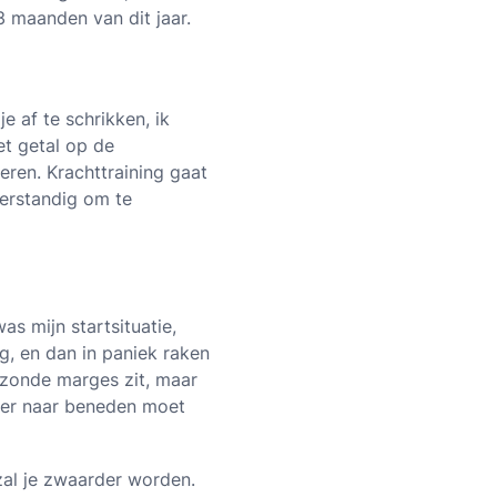
 3 maanden van dit jaar.
e af te schrikken, ik
et getal op de
teren. Krachttraining gaat
 verstandig om te
s mijn startsituatie,
ng, en dan in paniek raken
gezonde marges zit, maar
rder naar beneden moet
zal je zwaarder worden.