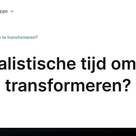
jzen
am te transformeren?
alistische tijd om
transformeren?