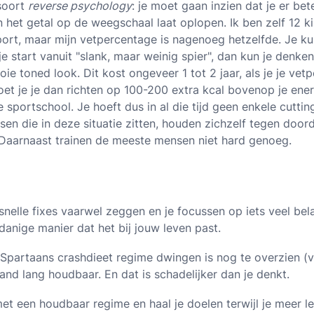
 soort
reverse psychology
: je moet gaan inzien dat je er bet
 het getal op de weegschaal laat oplopen. Ik ben zelf 12 k
ort, maar mijn vetpercentage is nagenoeg hetzelfde. Je kun
e start vanuit "slank, maar weinig spier", dan kun je denken
 toned look. Dit kost ongeveer 1 tot 2 jaar, als je je vetp
t je je dan richten op 100-200 extra kcal bovenop je ener
 sportschool. Je hoeft dus in al die tijd geen enkele cutting
en die in deze situatie zitten, houden zichzelf tegen doord
Daarnaast trainen de meeste mensen niet hard genoeg.
 snelle fixes vaarwel zeggen en je focussen op iets veel bela
anige manier dat het bij jouw leven past.
 Spartaans crashdieet regime dwingen is nog te overzien 
mand lang houdbaar. En dat is schadelijker dan je denkt.
 met een houdbaar regime en haal je doelen terwijl je meer 