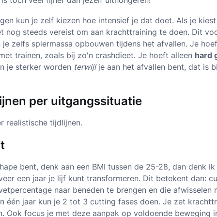
is toch veel fijner dan jezelf uithongeren!
n kun je zelf kiezen hoe intensief je dat doet. Als je kies
t nog steeds vereist om aan krachttraining te doen. Dit voo
n je zelfs spiermassa opbouwen tijdens het afvallen. Je hoe
 met trainen, zoals bij zo'n crashdieet. Je hoeft alleen
hard 
un je sterker worden
terwijl
je aan het afvallen bent, dat is b
lijnen per uitgangssituatie
realistische tijdlijnen.
t
 shape bent, denk aan een BMI tussen de 25-28, dan denk ik
veer een jaar je lijf kunt transformeren. Dit betekent dan: c
vetpercentage naar beneden te brengen en die afwisselen 
één jaar kun je 2 tot 3 cutting fases doen. Je zet krachttr
. Ook focus je met deze aanpak op voldoende beweging in