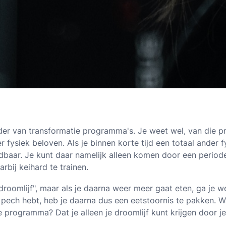
der van transformatie programma's. Je weet wel, van die p
r fysiek beloven. Als je binnen korte tijd een totaal ander f
oudbaar. Je kunt daar namelijk alleen komen door een peri
arbij keihard te trainen.
droomlijf", maar als je daarna weer meer gaat eten, ga je w
 pech hebt, heb je daarna dus een eetstoornis te pakken. W
e programma? Dat je alleen je droomlijf kunt krijgen door je