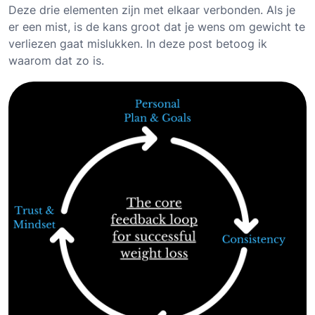
Deze drie elementen zijn met elkaar verbonden. Als je
er een mist, is de kans groot dat je wens om gewicht te
verliezen gaat mislukken. In deze post betoog ik
waarom dat zo is.