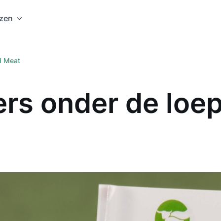
jzen
d Meat
rs onder de loe