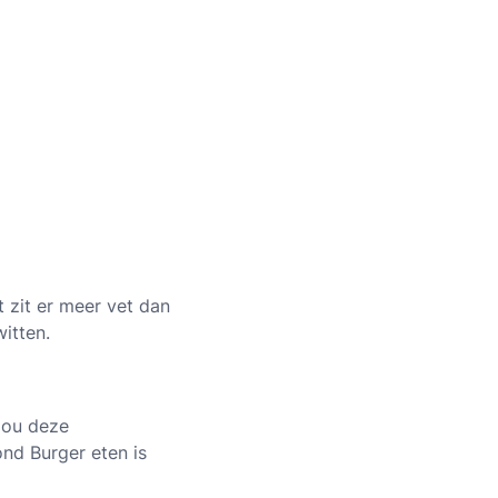
t zit er meer vet dan
itten.
zou deze
nd Burger eten is