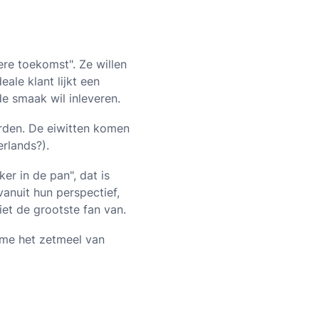
ere toekomst". Ze willen
ale klant lijkt een
de smaak wil inleveren.
rden. De eiwitten komen
erlands?).
r in de pan", dat is
vanuit hun perspectief,
iet de grootste fan van.
me het zetmeel van