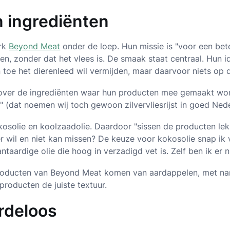
n ingrediënten
erk
Beyond Meat
onder de loep. Hun missie is "voor een bet
n, zonder dat het vlees is. De smaak staat centraal. Hun ide
en toe het dierenleed wil vermijden, maar daarvoor niets op 
t over de ingrediënten waar hun producten mee gemaakt wo
st" (dat noemen wij toch gewoon zilvervliesrijst in goed Ned
solie en koolzaadolie. Daardoor "sissen de producten lekke
er wil en niet kan missen? De keuze voor kokosolie snap ik 
ntaardige olie die hoog in verzadigd vet is. Zelf ben ik er n
producten van Beyond Meat komen van aardappelen, met na
producten de juiste textuur.
rdeloos