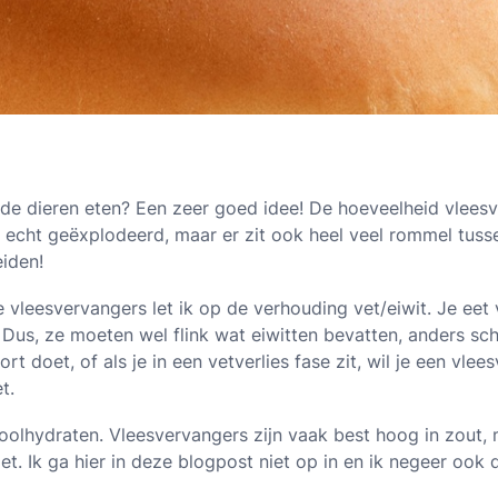
ode dieren eten? Een zeer goed idee! De hoeveelheid vlees
s echt geëxplodeerd, maar er zit ook heel veel rommel tusse
eiden!
e vleesvervangers let ik op de verhouding vet/eiwit. Je ee
 Dus, ze moeten wel flink wat eiwitten bevatten, anders sch
rt doet, of als je in een vetverlies fase zit, wil je een vle
t.
 koolhydraten. Vleesvervangers zijn vaak best hoog in zout
niet. Ik ga hier in deze blogpost niet op in en ik negeer ook